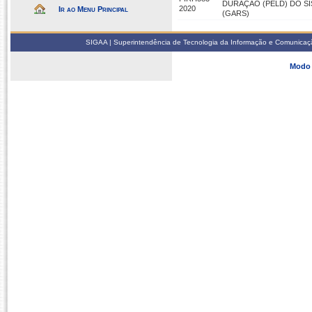
DURAÇÃO (PELD) DO S
2020
Ir ao Menu Principal
(GARS)
SIGAA | Superintendência de Tecnologia da Informação e Comunicaçã
Modo 