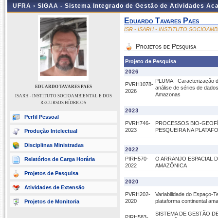
UFRA ›
SIGAA - Sistema Integrado de Gestão de Atividades A
Eduardo Tavares Paes
ISR - ISARH - INSTITUTO SOCIOA
Projetos de Pesquisa
Projeto de Pesquisa
2026
PLUMA - Caracterização d
PVRH1078-
EDUARDO TAVARES PAES
análise de séries de dado
2026
Amazonas
ISARH - INSTITUTO SOCIOAMBIENTAL E DOS
RECURSOS HÍDRICOS
2023
Perfil Pessoal
PVRH746-
PROCESSOS BIO-GEOF
2023
PESQUEIRA NA PLATAF
Produção Intelectual
Disciplinas Ministradas
2022
PIRH570-
O ARRANJO ESPACIAL D
Relatórios de Carga Horária
2022
AMAZÔNICA
Projetos de Pesquisa
2020
Atividades de Extensão
PVRH202-
Variabilidade do Espaço-T
2020
plataforma continental am
Projetos de Monitoria
SISTEMA DE GESTÃO D
PIRH583-