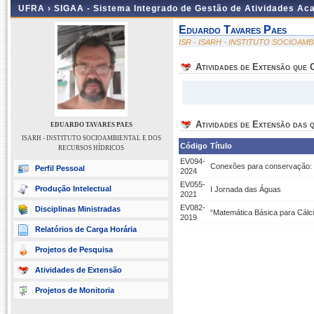
UFRA ›
SIGAA - Sistema Integrado de Gestão de Atividades A
Eduardo Tavares Paes
ISR - ISARH - INSTITUTO SOCIOA
Atividades de Extensão que
Atividades de Extensão das q
EDUARDO TAVARES PAES
ISARH - INSTITUTO SOCIOAMBIENTAL E DOS
Código
Título
RECURSOS HÍDRICOS
EV094-
Conexões para conservação: a
Perfil Pessoal
2024
EV055-
Produção Intelectual
I Jornada das Águas
2021
EV082-
Disciplinas Ministradas
“Matemática Básica para Cálc
2019
Relatórios de Carga Horária
Projetos de Pesquisa
Atividades de Extensão
Projetos de Monitoria