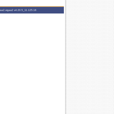
igaa2.sigaa2
v4.20.5_11.125.16