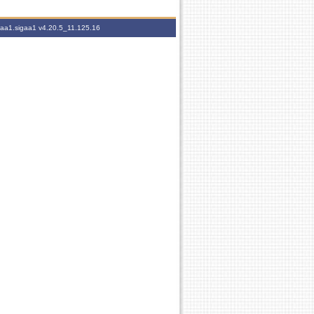
igaa1.sigaa1
v4.20.5_11.125.16