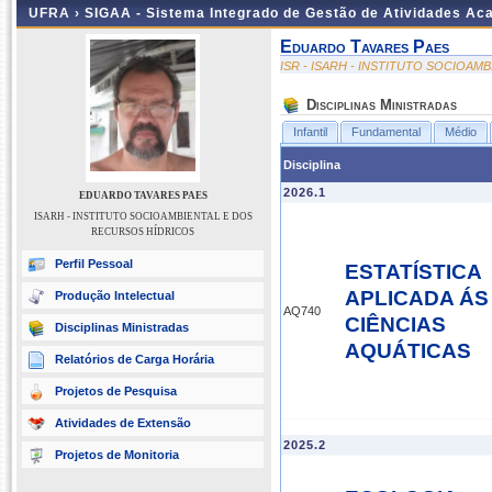
UFRA ›
SIGAA - Sistema Integrado de Gestão de Atividades A
Eduardo Tavares Paes
ISR - ISARH - INSTITUTO SOCIOA
Disciplinas Ministradas
Infantil
Fundamental
Médio
Disciplina
2026.1
EDUARDO TAVARES PAES
ISARH - INSTITUTO SOCIOAMBIENTAL E DOS
RECURSOS HÍDRICOS
Perfil Pessoal
ESTATÍSTICA
APLICADA ÁS
Produção Intelectual
AQ740
CIÊNCIAS
Disciplinas Ministradas
AQUÁTICAS
Relatórios de Carga Horária
Projetos de Pesquisa
Atividades de Extensão
2025.2
Projetos de Monitoria