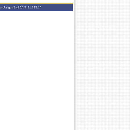
igaa2.sigaa2
v4.20.5_11.125.16