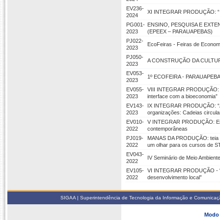
EV236-
XI INTEGRAR PRODUÇÃO: “Intel
2024
PG001-
ENSINO, PESQUISA E EXT
2023
(EPEEX – PARAUAPEBAS)
PJ022-
EcoFeiras - Feiras de Econom
2023
PJ050-
A CONSTRUÇÃO DA CULTURA
2023
EV053-
1º ECOFEIRA - PARAUAPEBA
2023
EV055-
VIII INTEGRAR PRODUÇÃO: “En
2023
interface com a bioeconomia”
EV143-
IX INTEGRAR PRODUÇÃO: “A co
2023
organizações: Cadeias circula
EV010-
V INTEGRAR PRODUÇÃO: Engenh
2022
contemporâneas
PJ019-
MANAS DA PRODUÇÃO: teia sis
2022
um olhar para os cursos de S
EV043-
IV Seminário de Meio Ambiente
2022
EV105-
VI INTEGRAR PRODUÇÃO - “E
2022
desenvolvimento local”
SIGAA | Superintendência de Tecnologia da Informação e Comunicaçã
Modo 