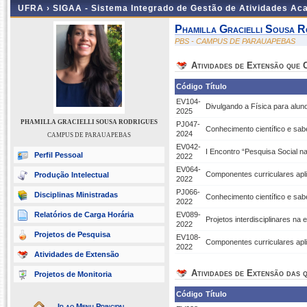
UFRA ›
SIGAA - Sistema Integrado de Gestão de Atividades A
Phamilla Gracielli Sousa R
PBS - CAMPUS DE PARAUAPEBAS
Atividades de Extensão que
Código
Título
EV104-
Divulgando a Física para alun
2025
PHAMILLA GRACIELLI SOUSA RODRIGUES
PJ047-
Conhecimento científico e sabe
2024
CAMPUS DE PARAUAPEBAS
EV042-
I Encontro “Pesquisa Social n
Perfil Pessoal
2022
EV064-
Componentes curriculares apli
Produção Intelectual
2022
PJ066-
Disciplinas Ministradas
Conhecimento científico e sabe
2022
Relatórios de Carga Horária
EV089-
Projetos interdisciplinares na
2022
Projetos de Pesquisa
EV108-
Componentes curriculares apli
2022
Atividades de Extensão
Atividades de Extensão das q
Projetos de Monitoria
Código
Título
Ir ao Menu Principal