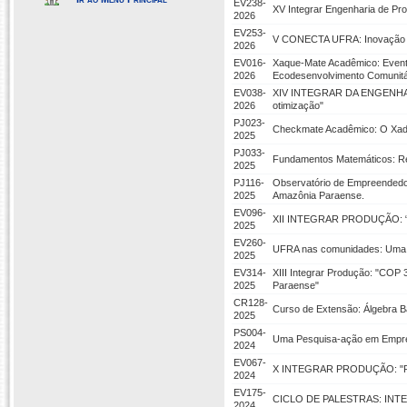
EV238-
XV Integrar Engenharia de Pr
2026
EV253-
V CONECTA UFRA: Inovação e
2026
EV016-
Xaque-Mate Acadêmico: Event
2026
Ecodesenvolvimento Comunitá
EV038-
XIV INTEGRAR DA ENGENHARI
2026
otimização"
PJ023-
Checkmate Acadêmico: O Xadr
2025
PJ033-
Fundamentos Matemáticos: Re
2025
PJ116-
Observatório de Empreendedori
2025
Amazônia Paraense.
EV096-
XII INTEGRAR PRODUÇÃO: “Pro
2025
EV260-
UFRA nas comunidades: Uma a
2025
EV314-
XIII Integrar Produção: "COP 
2025
Paraense"
CR128-
Curso de Extensão: Álgebra B
2025
PS004-
Uma Pesquisa-ação em Empres
2024
EV067-
X INTEGRAR PRODUÇÃO: "Rein
2024
EV175-
CICLO DE PALESTRAS: IN
2024