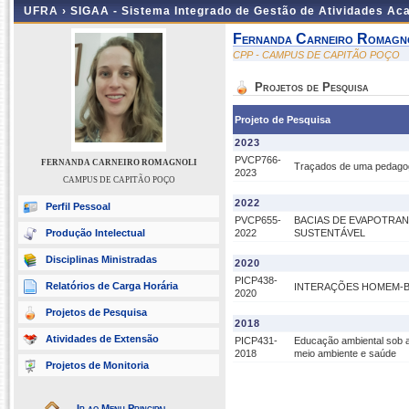
UFRA ›
SIGAA - Sistema Integrado de Gestão de Atividades A
Fernanda Carneiro Romagn
CPP - CAMPUS DE CAPITÃO POÇO
Projetos de Pesquisa
Projeto de Pesquisa
2023
PVCP766-
FERNANDA CARNEIRO ROMAGNOLI
Traçados de uma pedagog
2023
CAMPUS DE CAPITÃO POÇO
2022
Perfil Pessoal
PVCP655-
BACIAS DE EVAPOTRAN
Produção Intelectual
2022
SUSTENTÁVEL
Disciplinas Ministradas
2020
PICP438-
Relatórios de Carga Horária
INTERAÇÕES HOMEM-BO
2020
Projetos de Pesquisa
2018
Atividades de Extensão
PICP431-
Educação ambiental sob a
2018
meio ambiente e saúde
Projetos de Monitoria
Ir ao Menu Principal