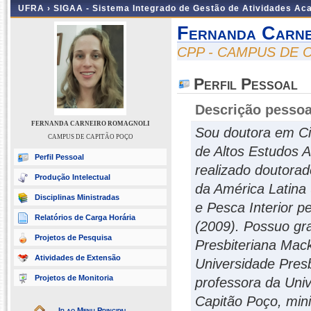
UFRA ›
SIGAA - Sistema Integrado de Gestão de Atividades A
Fernanda Carne
CPP - CAMPUS DE 
Perfil Pessoal
Descrição pessoa
FERNANDA CARNEIRO ROMAGNOLI
Sou doutora em Ci
CAMPUS DE CAPITÃO POÇO
de Altos Estudos 
Perfil Pessoal
realizado doutora
Produção Intelectual
da América Latina
Disciplinas Ministradas
e Pesca Interior p
Relatórios de Carga Horária
(2009). Possuo gr
Projetos de Pesquisa
Presbiteriana Mack
Atividades de Extensão
Universidade Pres
Projetos de Monitoria
professora da Uni
Capitão Poço, mini
Ir ao Menu Principal