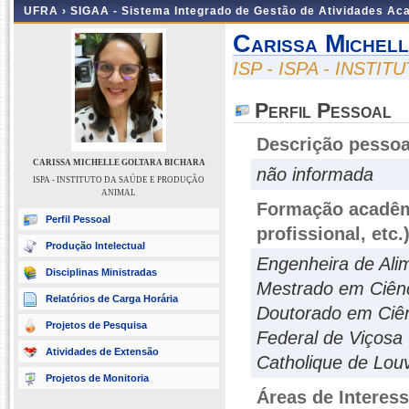
UFRA ›
SIGAA - Sistema Integrado de Gestão de Atividades A
Carissa Michel
ISP - ISPA - INST
Perfil Pessoal
Descrição pessoa
CARISSA MICHELLE GOLTARA BICHARA
não informada
ISPA - INSTITUTO DA SAÚDE E PRODUÇÃO
ANIMAL
Formação acadêmi
Perfil Pessoal
profissional, etc.
Produção Intelectual
Engenheira de Ali
Disciplinas Ministradas
Mestrado em Ciênc
Relatórios de Carga Horária
Doutorado em Ciên
Projetos de Pesquisa
Federal de Viçosa
Atividades de Extensão
Catholique de Lou
Projetos de Monitoria
Áreas de Interes