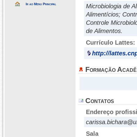
Ir ao Menu Principal
Microbiologia de 
Alimentícios; Cont
Controle Microbio
de Alimentos.
Currículo Lattes:
http://lattes.c
Formação Acadê
Contatos
Endereço profiss
carissa.bichara@u
Sala