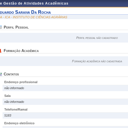
de Gestão de Atividades Acadêmicas
duardo Saraiva Da Rocha
CA - ICA - INSTITUTO DE CIÊNCIAS AGRÁRIAS
Perfil Pessoal
Perfil pessoal não cadastrado
Formação Acadêmica
Formação acadêmica não cadastrada
Contatos
Endereço profissional
não informado
Sala
não informado
Telefone/Ramal
5183
Endereço eletrônico