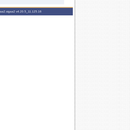
igaa2.sigaa2
v4.20.5_11.125.16