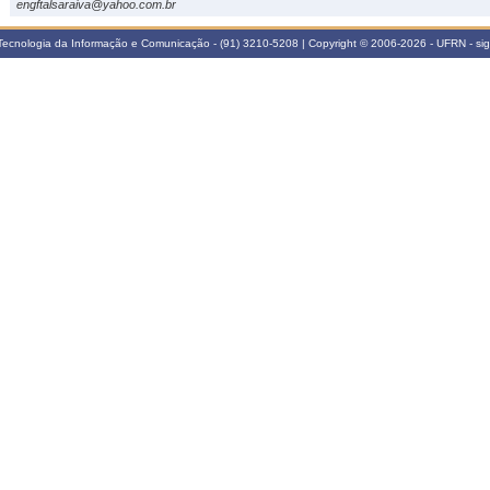
engftalsaraiva@yahoo.com.br
Tecnologia da Informação e Comunicação - (91) 3210-5208 | Copyright © 2006-2026 - UFRN - s