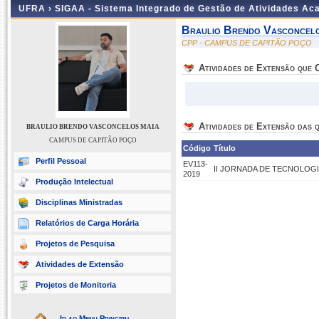
UFRA ›
SIGAA - Sistema Integrado de Gestão de Atividades A
Braulio Brendo Vasconcel
CPP - CAMPUS DE CAPITÃO POÇO
Atividades de Extensão que
Atividades de Extensão das q
BRAULIO BRENDO VASCONCELOS MAIA
CAMPUS DE CAPITÃO POÇO
Código
Título
Perfil Pessoal
EV113-
II JORNADA DE TECNOLOG
2019
Produção Intelectual
Disciplinas Ministradas
Relatórios de Carga Horária
Projetos de Pesquisa
Atividades de Extensão
Projetos de Monitoria
Ir ao Menu Principal