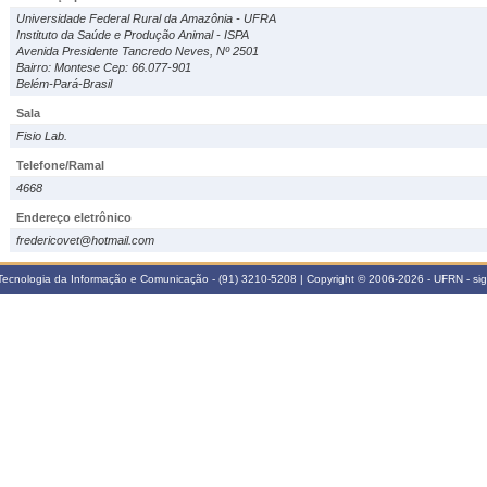
Universidade Federal Rural da Amazônia - UFRA
Instituto da Saúde e Produção Animal - ISPA
Avenida Presidente Tancredo Neves, Nº 2501
Bairro: Montese Cep: 66.077-901
Belém-Pará-Brasil
Sala
Fisio Lab.
Telefone/Ramal
4668
Endereço eletrônico
fredericovet@hotmail.com
Tecnologia da Informação e Comunicação - (91) 3210-5208 | Copyright © 2006-2026 - UFRN - s