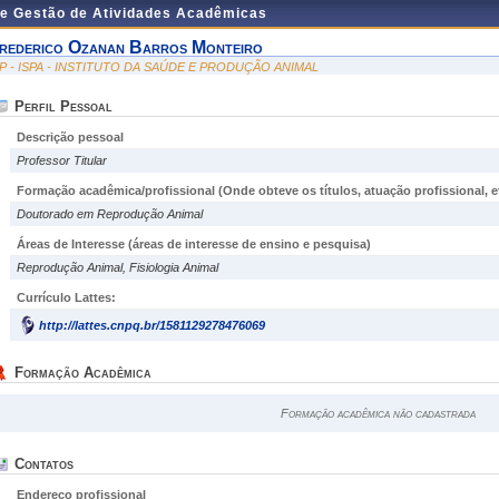
de Gestão de Atividades Acadêmicas
rederico Ozanan Barros Monteiro
SP - ISPA - INSTITUTO DA SAÚDE E PRODUÇÃO ANIMAL
Perfil Pessoal
Descrição pessoal
Professor Titular
Formação acadêmica/profissional (Onde obteve os títulos, atuação profissional, et
Doutorado em Reprodução Animal
Áreas de Interesse
(áreas de interesse de ensino e pesquisa)
Reprodução Animal, Fisiologia Animal
Currículo Lattes:
http://lattes.cnpq.br/1581129278476069
Formação Acadêmica
Formação acadêmica não cadastrada
Contatos
Endereço profissional