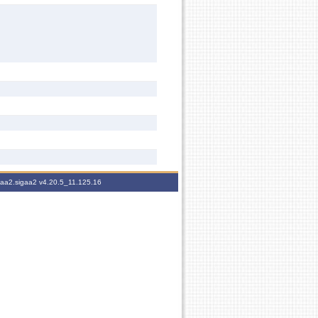
igaa2.sigaa2
v4.20.5_11.125.16