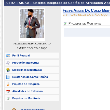
UFRA ›
SIGAA - Sistema Integrado de Gestão de Atividades A
Felipe Andre Da Costa Brit
CPP - CAMPUS DE CAPITÃO POÇO
Projetos de Monitoria
FELIPE ANDRE DA COSTA BRITO
CAMPUS DE CAPITÃO POÇO
Perfil Pessoal
Produção Intelectual
Disciplinas Ministradas
Relatórios de Carga Horária
Projetos de Pesquisa
Atividades de Extensão
Projetos de Monitoria
Ir ao Menu Principal