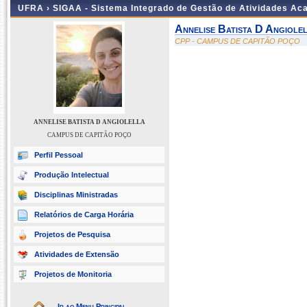
UFRA ›
SIGAA - Sistema Integrado de Gestão de Atividades A
Annelise Batista D Angiole
CPP - CAMPUS DE CAPITÃO POÇO
ANNELISE BATISTA D ANGIOLELLA
CAMPUS DE CAPITÃO POÇO
Perfil Pessoal
Produção Intelectual
Disciplinas Ministradas
Relatórios de Carga Horária
Projetos de Pesquisa
Atividades de Extensão
Projetos de Monitoria
Ir ao Menu Principal