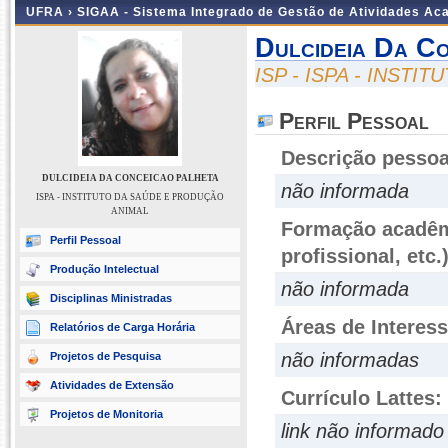
UFRA ›
SIGAA - Sistema Integrado de Gestão de Atividades A
Dulcideia Da C
ISP - ISPA - INST
Perfil Pessoal
Descrição pessoa
DULCIDEIA DA CONCEICAO PALHETA
não informada
ISPA - INSTITUTO DA SAÚDE E PRODUÇÃO
ANIMAL
Formação acadêmi
Perfil Pessoal
profissional, etc.
Produção Intelectual
não informada
Disciplinas Ministradas
Áreas de Interes
Relatórios de Carga Horária
não informadas
Projetos de Pesquisa
Atividades de Extensão
Currículo Lattes:
Projetos de Monitoria
link não informado