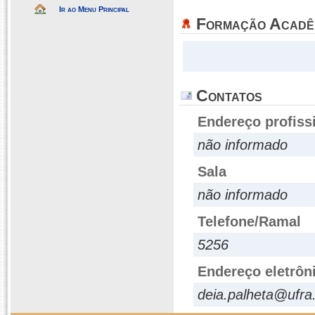
Ir ao Menu Principal
Formação Acadê
Contatos
Endereço profiss
não informado
Sala
não informado
Telefone/Ramal
5256
Endereço eletrôn
deia.palheta@ufra