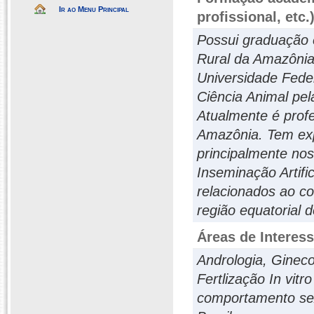
Ir ao Menu Principal
profissional, etc.
Possui graduação 
Rural da Amazônia
Universidade Fede
Ciência Animal pel
Atualmente é profe
Amazônia. Tem exp
principalmente nos
Inseminação Artific
relacionados ao c
região equatorial d
Áreas de Interes
Andrologia, Gineco
Fertlização In vit
comportamento sex