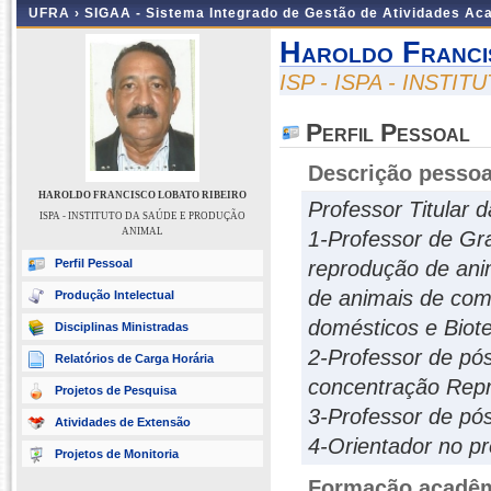
UFRA ›
SIGAA - Sistema Integrado de Gestão de Atividades A
Haroldo Franci
ISP - ISPA - INST
Perfil Pessoal
Descrição pessoa
HAROLDO FRANCISCO LOBATO RIBEIRO
Professor Titular 
ISPA - INSTITUTO DA SAÚDE E PRODUÇÃO
ANIMAL
1-Professor de Gra
Perfil Pessoal
reprodução de anim
de animais de comp
Produção Intelectual
domésticos e Biot
Disciplinas Ministradas
2-Professor de pós
Relatórios de Carga Horária
concentração Repr
Projetos de Pesquisa
3-Professor de pó
Atividades de Extensão
4-Orientador no p
Projetos de Monitoria
Formação acadêmi