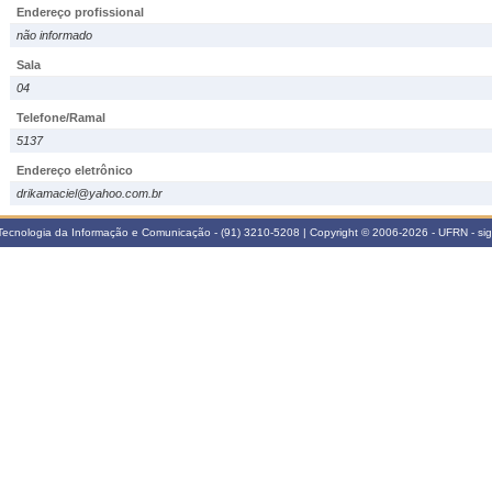
Endereço profissional
não informado
Sala
04
Telefone/Ramal
5137
Endereço eletrônico
drikamaciel@yahoo.com.br
Tecnologia da Informação e Comunicação - (91) 3210-5208 | Copyright © 2006-2026 - UFRN - s