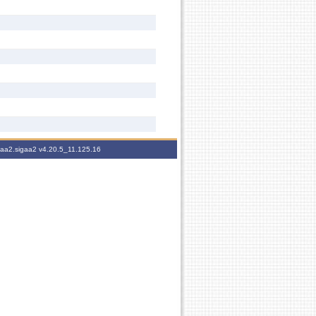
igaa2.sigaa2
v4.20.5_11.125.16