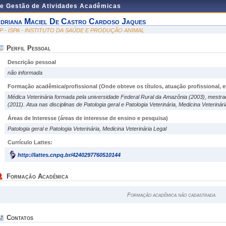
de Gestão de Atividades Acadêmicas
driana Maciel De Castro Cardoso Jaques
SP - ISPA - INSTITUTO DA SAÚDE E PRODUÇÃO ANIMAL
Perfil Pessoal
Descrição pessoal
não informada
Formação acadêmica/profissional (Onde obteve os títulos, atuação profissional, et
Médica Veterinária formada pela universidade Federal Rural da Amazônia (2003), mestr
(2011). Atua nas disciplinas de Patologia geral e Patologia Veterinária, Medicina Veterin
Áreas de Interesse
(áreas de interesse de ensino e pesquisa)
Patologia geral e Patologia Veterinária, Medicina Veterinária Legal
Currículo Lattes:
http://lattes.cnpq.br/4240297760510144
Formação Acadêmica
Formação acadêmica não cadastrada
Contatos