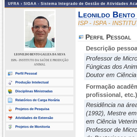
UFRA ›
SIGAA - Sistema Integrado de Gestão de Atividades A
Leonildo Bento 
ISP - ISPA - INST
Perfil Pessoal
Descrição pessoa
LEONILDO BENTO GALIZA DA SILVA
Professor de Micro
ISPA - INSTITUTO DA SAÚDE E PRODUÇÃO
ANIMAL
Fúngicas dos Anim
Perfil Pessoal
Doutor em Ciência
Produção Intelectual
Formação acadêmi
Disciplinas Ministradas
profissional, etc.
Relatórios de Carga Horária
Residência na áre
Projetos de Pesquisa
(1992), Mestre em 
Atividades de Extensão
em Ciência Veteri
Projetos de Monitoria
Professor de Micro