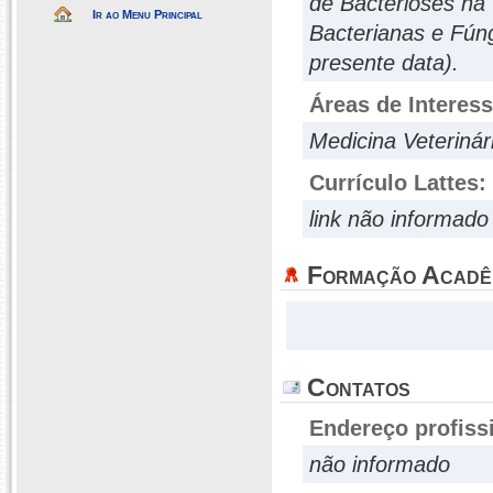
de Bacterioses na
Ir ao Menu Principal
Bacterianas e Fúng
presente data).
Áreas de Interes
Medicina Veteriná
Currículo Lattes:
link não informado
Formação Acadê
Contatos
Endereço profiss
não informado