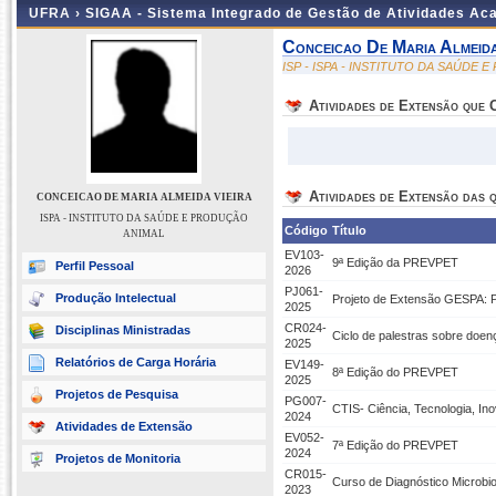
UFRA ›
SIGAA - Sistema Integrado de Gestão de Atividades A
Conceicao De Maria Almeida
ISP - ISPA - INSTITUTO DA SAÚDE
Atividades de Extensão que
Atividades de Extensão das q
CONCEICAO DE MARIA ALMEIDA VIEIRA
ISPA - INSTITUTO DA SAÚDE E PRODUÇÃO
Código
Título
ANIMAL
EV103-
9ª Edição da PREVPET
Perfil Pessoal
2026
PJ061-
Produção Intelectual
Projeto de Extensão GESPA: 
2025
CR024-
Disciplinas Ministradas
Ciclo de palestras sobre doenç
2025
Relatórios de Carga Horária
EV149-
8ª Edição do PREVPET
2025
Projetos de Pesquisa
PG007-
CTIS- Ciência, Tecnologia, I
2024
Atividades de Extensão
EV052-
7ª Edição do PREVPET
2024
Projetos de Monitoria
CR015-
Curso de Diagnóstico Microbio
2023