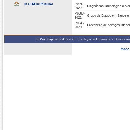
Ir ao Menu Principal
PJ042-
Diagnóstico Imunológico e Mol
2022
PJ063-
Grupo de Estudo em Saúde e
2021
PJ046-
Prevenção de doenças infecci
2020
SIGAA | Superintendência de Tecnologia da Informação e Comunicaçã
Modo 