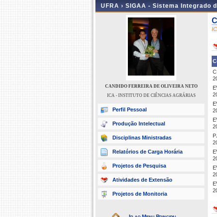
UFRA ›
SIGAA - Sistema Integrado 
C
I
C
C
2
CANDIDO FERREIRA DE OLIVEIRA NETO
E
2
ICA - INSTITUTO DE CIÊNCIAS AGRÁRIAS
E
Perfil Pessoal
2
E
Produção Intelectual
2
P
Disciplinas Ministradas
2
Relatórios de Carga Horária
E
2
Projetos de Pesquisa
E
2
Atividades de Extensão
E
2
Projetos de Monitoria
Ir ao Menu Principal