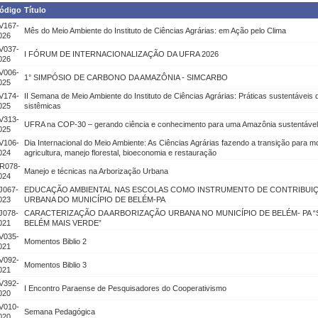
ódigo
Título
V167-
Mês do Meio Ambiente do Instituto de Ciências Agrárias: em Ação pelo Clima
026
V037-
I FÓRUM DE INTERNACIONALIZAÇÃO DA UFRA 2026
026
V006-
1° SIMPÓSIO DE CARBONO DA AMAZÔNIA - SIMCARBO
025
V174-
II Semana de Meio Ambiente do Instituto de Ciências Agrárias: Práticas sustentáv
025
sistêmicas
V313-
UFRA na COP-30 – gerando ciência e conhecimento para uma Amazônia sustentável
025
V106-
Dia Internacional do Meio Ambiente: As Ciências Agrárias fazendo a transição para m
024
agricultura, manejo florestal, bioeconomia e restauração
R078-
Manejo e técnicas na Arborização Urbana
024
J067-
EDUCAÇÃO AMBIENTAL NAS ESCOLAS COMO INSTRUMENTO DE CONTRIBUI
023
URBANA DO MUNICÍPIO DE BELÉM-PA
J078-
CARACTERIZAÇÃO DA ARBORIZAÇÃO URBANA NO MUNICÍPIO DE BELÉM- PA 
021
BELÉM MAIS VERDE”
V035-
Momentos Biblio 2
021
V092-
Momentos Biblio 3
021
V392-
I Encontro Paraense de Pesquisadores do Cooperativismo
020
V010-
Semana Pedagógica
020