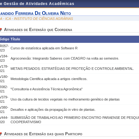
de Gestão de Atividades Acadêmicas
andido Ferreira De Oliveira Neto
CA - ICA - INSTITUTO DE CIÊNCIAS AGRÁRIAS
Atividades de Extensão que Coordena
ódigo
Título
R057-
Curso de estatística aplicada em Software R
023
V184-
Agroconexão: Integrando Saberes com CEAGRO na volta ao semestre.
023
V178-
METAIS PESADOS: ESTRATÉGIAS DE PROTEÇÃO E CONTROLE AMBIENTAL.
021
V180-
Metodologia Cientifica aplicada a artigos científicos.
021
J082-
"Consultoria e Assistência Técnica Agronômica"
021
V379-
Uso da cultura de tecidos vegetais no melhoramento genético de plantas
021
V380-
Desafios e aplicações da propagação in vitro de plantas.
021
V444-
SUBMISSÃO DE TRABALHOS AO PRIMEIRO ENCONTRO PARAENSE DE PESQU
020
COOPERATIVISMO
Atividades de Extensão das quais Participo