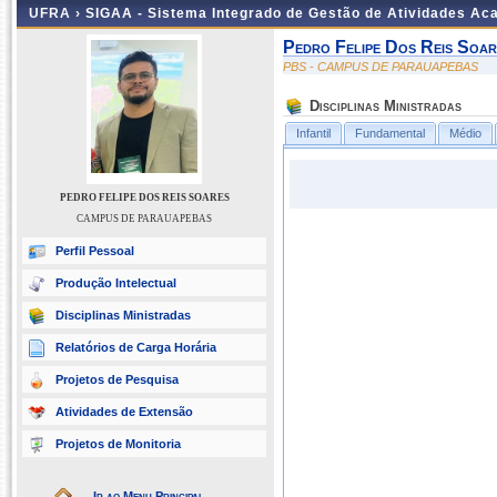
UFRA ›
SIGAA - Sistema Integrado de Gestão de Atividades A
Pedro Felipe Dos Reis Soar
PBS - CAMPUS DE PARAUAPEBAS
Disciplinas Ministradas
Infantil
Fundamental
Médio
PEDRO FELIPE DOS REIS SOARES
CAMPUS DE PARAUAPEBAS
Perfil Pessoal
Produção Intelectual
Disciplinas Ministradas
Relatórios de Carga Horária
Projetos de Pesquisa
Atividades de Extensão
Projetos de Monitoria
Ir ao Menu Principal